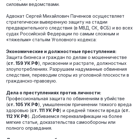
силовыми ведомствами.
Адвокат Сергей Михайлович Паченков осуществляет
стратегически выверенную защиту на стадии
предварительного следствия (в МВД, СК, ФСБ) и во всех
судах Российской Федерации по самым сложным и
«тяжелым» статьям Уголовного кодекса:
Экономические и должностные преступления:
Защита бизнеса и граждан по делам о мошенничестве
(
ст. 159 УК РФ
), присвоении и растрате, должностных
злоупотреблениях. Разрушаем надуманные обвинения
следствия, переводим споры из уголовной плоскости в
гражданско-правовую.
Дела о преступлениях против личности:
Профессиональная защита по обвинениям в убийстве
(
ст. 105 УК РФ
), умышленном причинении тяжкого вреда
здоровью (
ст. 111 УК РФ
) и средней тяжести вреда (
ст.
112 УК РФ
). Добиваемся переквалификации на более
мягкие статьи, доказательства самообороны или
полного оправдания.