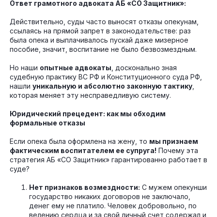
Ответ грамотного адвоката АБ «СО Защитник»:
Действительно, суды часто выносят отказы опекунам,
ссылаясь на прямой запрет в законодательстве: раз
была опека и выплачивалось пускай даже мизерное
пособие, значит, воспитание не было безвозмездным.
Но наши
опытные адвокаты
, досконально зная
судебную практику ВС РФ и Конституционного суда РФ,
нашли
уникальную и абсолютно законную тактику
,
которая меняет эту несправедливую систему.
Юридический прецедент: как мы обходим
формальные отказы
Если опека была оформлена на жену, то
мы признаем
фактическим воспитателем ее супруга!
Почему эта
стратегия АБ «СО Защитник» гарантированно работает в
суде?
Нет признаков возмездности:
С мужем опекунши
государство никаких договоров не заключало,
денег ему не платило. Человек добровольно, по
велению сердца и за свой личный счет содержал и