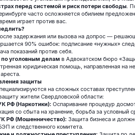
страх перед системой и риск потери свободы
. 
еринбурге часто осложняется обилием предложени
время играет против вас.
медлить?
после задержания или вызова на допрос — решаю
ершается 90% ошибок: подписание «нужных» сле
ача показаний против себя.
а по уголовным делам
в Адвокатском бюро «Защи
стренная юридическая помощь, направленная на н
ареста.
вления защиты
пециализируются на сложных составах преступле
 защиту жители Свердловской области:
УК РФ (Наркотики):
Оспаривание процедур досмо
ация со сбыта на хранение, борьба за условный с
УК РФ (Мошенничество):
Защита бизнеса и должн
БЭП и следственного комитета.
кие и должностные преступления:
Защита по де