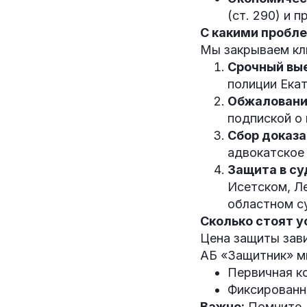
(ст. 290) и 
С какими пробл
Мы закрываем кл
Срочный вые
полиции Екат
Обжаловани
подпиской о
Сбор доказа
адвокатское
Защита в су
Исетском, Ле
областном с
Сколько стоят у
Цена защиты зави
АБ «Защитник» м
Первичная к
Фиксированн
Важно:
Помните, 