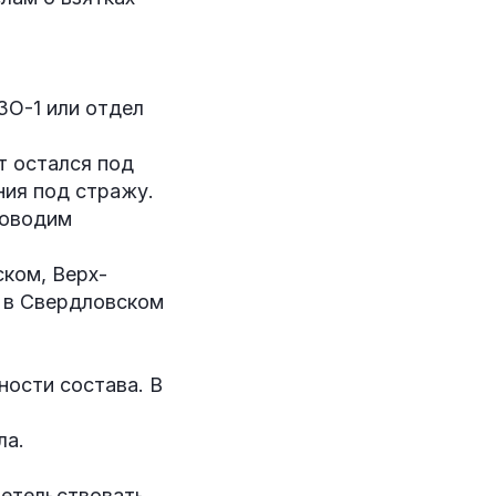
ЗО-1 или отдел
т остался под
ния под стражу.
роводим
ком, Верх-
е в Свердловском
ности состава. В
:
ла.
детельствовать