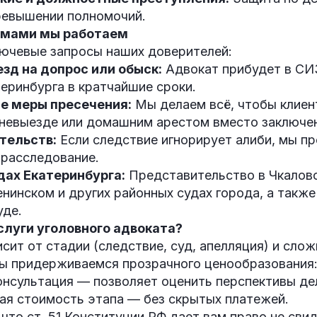
превышении полномочий.
емами мы работаем
ючевые запросы наших доверителей:
зд на допрос или обыск:
Адвокат прибудет в СИ
еринбурга в кратчайшие сроки.
е меры пресечения:
Мы делаем всё, чтобы клиен
 невыезде или домашним арестом вместо заключе
тельств:
Если следствие игнорирует алиби, мы п
 расследование.
дах Екатеринбурга:
Представительство в Чкаловс
нинском и других районных судах города, а такж
уде.
слуги уголовного адвоката?
сит от стадии (следствие, суд, апелляция) и слож
ы придерживаемся прозрачного ценообразования
онсультация — позволяет оценить перспективы де
ая стоимость этапа — без скрытых платежей.
что ст. 51 Конституции РФ дает вам право не сви