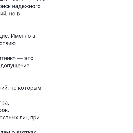
Поиск надежного
й, но в
щие. Именно в
дствию
тник» — это
едопущение
ний, по которым
тра,
рок.
остных лиц при
лам о взятках