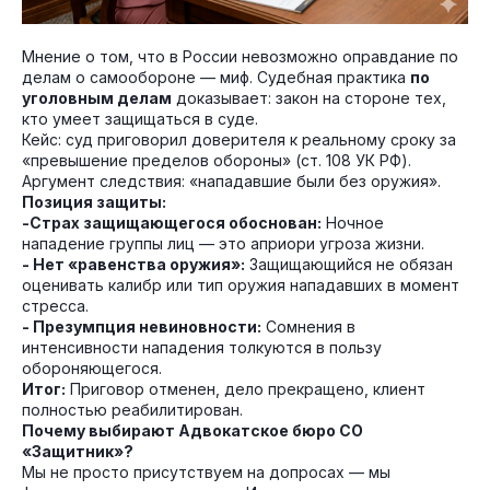
Мнение о том, что в России невозможно оправдание по
делам о самообороне — миф. Судебная практика
по
уголовным делам
доказывает: закон на стороне тех,
кто умеет защищаться в суде.
Кейс: суд приговорил доверителя к реальному сроку за
«превышение пределов обороны» (ст. 108 УК РФ).
Аргумент следствия: «нападавшие были без оружия».
Позиция защиты:
-Страх защищающегося обоснован:
Ночное
нападение группы лиц — это априори угроза жизни.
- Нет «равенства оружия»:
Защищающийся не обязан
оценивать калибр или тип оружия нападавших в момент
стресса.
- Презумпция невиновности:
Сомнения в
интенсивности нападения толкуются в пользу
обороняющегося.
Итог:
Приговор отменен, дело прекращено, клиент
полностью реабилитирован.
Почему выбирают Адвокатское бюро СО
«Защитник»?
Мы не просто присутствуем на допросах — мы