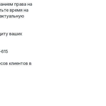
нанием права на
тьте время на
 актуальную
щиту ваших
-615
сов клиентов в