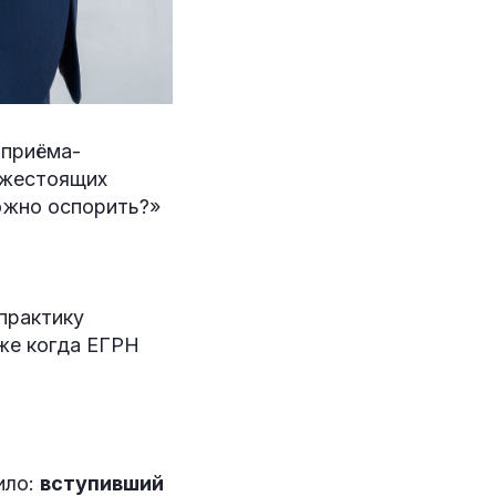
 приёма-
ижестоящих
можно оспорить?»
практику
же когда ЕГРН
ило:
вступивший