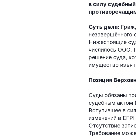
в силу судебный
противоречащим
Суть дела:
Гражд
незавершённого с
Нижестоящие суды
числилось ООО. 
решение суда, ко
имущество изъято
Позиция Верховн
Суды обязаны пр
судебным актом (ч
Вступившее в сил
изменений в ЕГРН
Отсутствие запис
Требование може