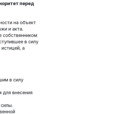
риоритет перед
ности на объект
жи и акта.
е собственником
ступившее в силу
 истицей, а
шим в силу
м для внесения
 силы.
венной