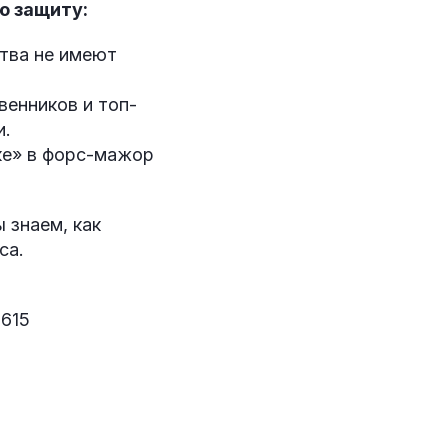
ю защиту:
тва не имеют
енников и топ-
и.
е» в форс-мажор
 знаем, как
са.
 615