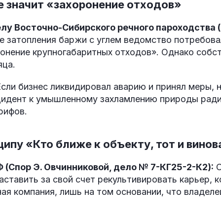
не значит «захоронение отходов»
лу Восточно-Сибирского речного пароходства 
 затопления баржи с углем ведомство потребов
онение крупногабаритных отходов». Однако собс
яца.
сли бизнес ликвидировал аварию и принял меры, 
цидент к умышленному захламлению природы рад
рифов.
ципу «Кто ближе к объекту, тот и винов
 (Спор Э. Овчинниковой, дело № 7-КГ25-2-К2):
С
аставить за свой счет рекультивировать карьер, 
ая компания, лишь на том основании, что владеле