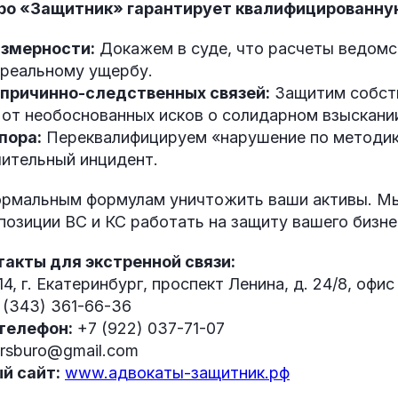
ро «Защитник» гарантирует квалифицированну
азмерности:
Докажем в суде, что расчеты ведомс
 реальному ущербу.
причинно-следственных связей:
Защитим собств
от необоснованных исков о солидарном взыскани
пора:
Переквалифицируем «нарушение по методик
чительный инцидент.
ормальным формулам уничтожить ваши активы. Мы
позиции ВС и КС работать на защиту вашего бизне
такты для экстренной связи:
4, г. Екатеринбург, проспект Ленина, д. 24/8, офис
 (343) 361-66-36
телефон:
+7 (922) 037-71-07
rsburo@gmail.com
й сайт:
www.адвокаты-защитник.рф