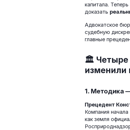
капитала. Теперь
доказать
реальн
Адвокатское бюр
судебную дискре
главные прецеде
🏛️ Четыре
изменили 
1. Методика 
Прецедент Конс
Компания начала
как земля офици
Росприроднадзор