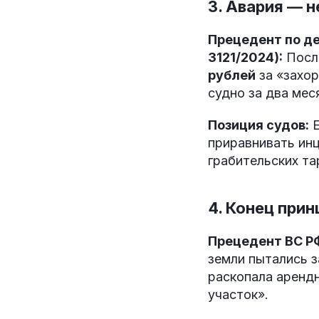
3. Авария — 
Прецедент по де
3121/2024):
После
рублей
за «захор
судно за два мес
Позиция судов:
Е
приравнивать ин
грабительских та
4. Конец прин
Прецедент ВС РФ
земли пытались з
раскопала арендн
участок».