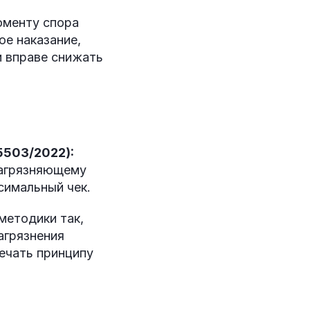
оменту спора
ое наказание,
и вправе снижать
5503/2022):
загрязняющему
симальный чек.
методики так,
агрязнения
ечать принципу