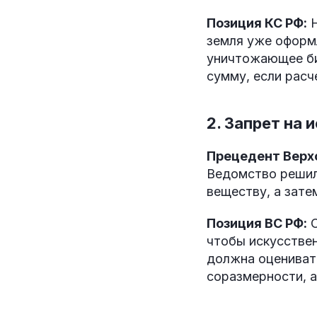
Позиция КС РФ:
Н
земля уже оформл
уничтожающее би
сумму, если расч
2. Запрет на
Прецедент Верх
Ведомство решил
веществу, а зате
Позиция ВС РФ:
О
чтобы искусствен
должна оцениват
соразмерности, 