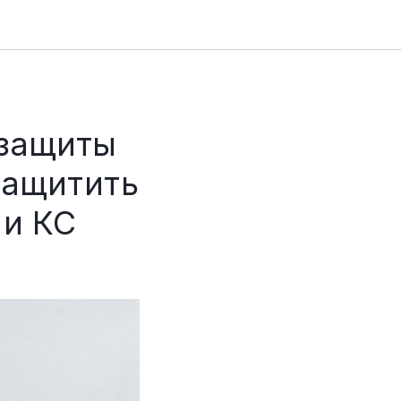
 защиты
защитить
 и КС