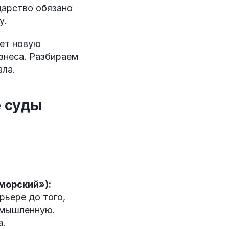
дарство обязано
у.
яет новую
знеса. Разбираем
ала.
е суды
морский»):
рьере до того,
ромышленную.
а.