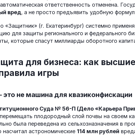
 автоматическая ответственность отменена. Госу
ый вред
, а не просто предъявить удобную формул
о «Защитник» (г. Екатеринбург) системно примен
цию для защиты регионального и федерального би
нты, которые спасут миллиарды оборотного капит
 щита для бизнеса: как высши
правила игры
— это не машина для квазиконфискации
титуционного Суда № 56-П (Дело «Карьера При
 перемещать плодородный слой почвы на своем ка
ально была переведена из сельхозназначения в п
 насчитал астрономические
114 млн рублей
вред