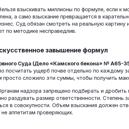
ельзя взыскивать миллионы по формуле, если к м
ена, а само взыскание превращается в карательн
знес. Суд обязан смотреть на реальную картину 
ет по методике несправедлив.
 искусственное завышение формул
овного Суда (Дело «Камского бекона» № А65-3
о посчитать ущерб почве отдельно по каждому 
м просто сложило эти суммы, чтобы получить мак
рганам надзора запрещено подбирать и дробить 
но раздувать размер ответственности. Степень з
ься в совокупности. Объем взыскания должен отв
а не аппетитам проверяющих.