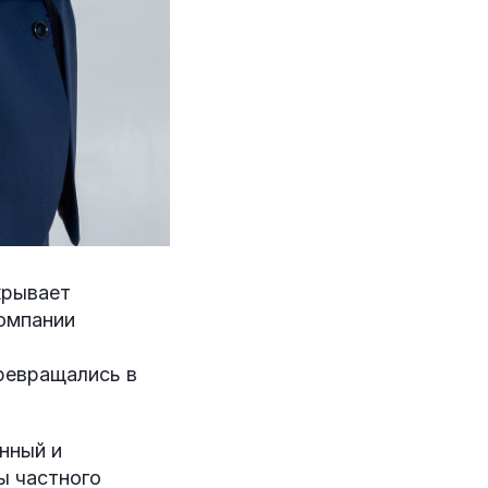
крывает
омпании
превращались в
нный и
ы частного