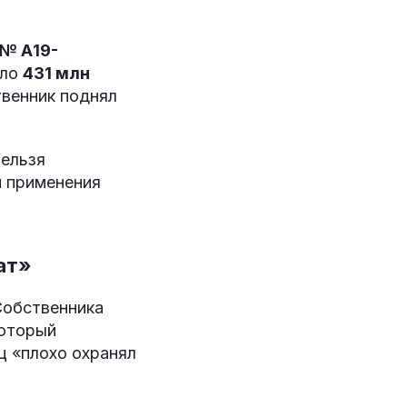
(№ А19-
ало
431 млн
твенник поднял
нельзя
и применения
ат»
обственника
который
ц «плохо охранял