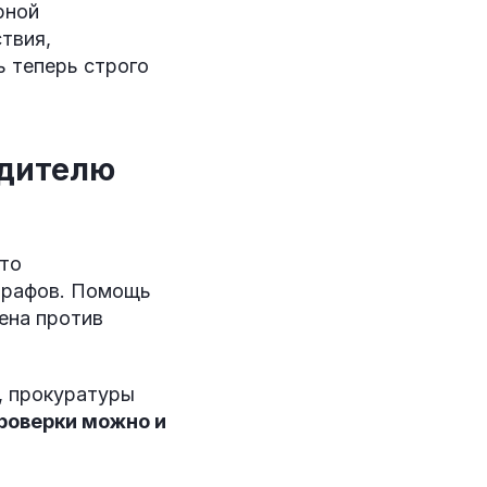
рной
твия,
ь теперь строго
одителю
это
штрафов. Помощь
ена против
, прокуратуры
проверки можно и