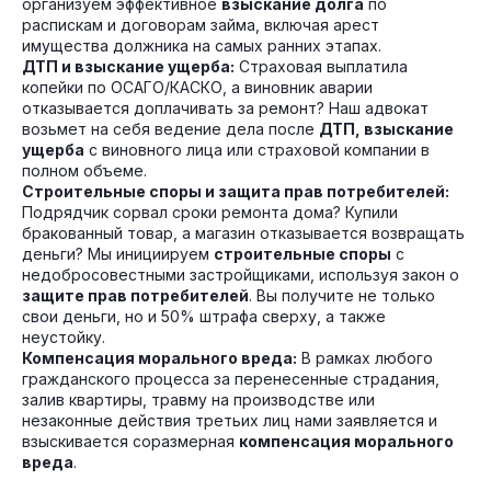
организуем эффективное
взыскание долга
по
распискам и договорам займа, включая арест
имущества должника на самых ранних этапах.
ДТП и взыскание ущерба:
Страховая выплатила
копейки по ОСАГО/КАСКО, а виновник аварии
отказывается доплачивать за ремонт? Наш адвокат
возьмет на себя ведение дела после
ДТП, взыскание
ущерба
с виновного лица или страховой компании в
полном объеме.
Строительные споры и защита прав потребителей:
Подрядчик сорвал сроки ремонта дома? Купили
бракованный товар, а магазин отказывается возвращать
деньги? Мы инициируем
строительные споры
с
недобросовестными застройщиками, используя закон о
защите прав потребителей
. Вы получите не только
свои деньги, но и 50% штрафа сверху, а также
неустойку.
Компенсация морального вреда:
В рамках любого
гражданского процесса за перенесенные страдания,
залив квартиры, травму на производстве или
незаконные действия третьих лиц нами заявляется и
взыскивается соразмерная
компенсация морального
вреда
.