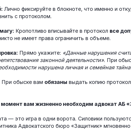
:
Лично фиксируйте в блокноте, что именно и отк
внить с протоколом.
магу:
Кропотливо вписывайте в протокол
все до
 никто не имеет права ограничить в объеме.
ровка:
Прямо укажите:
«Данные нарушения счит
репятствования законной деятельности»
. При обы
еобходимости нарушена личная и семейная тайна
При обыске вам
обязаны
выдать копию протокола
т момент вам жизненно необходим адвокат АБ 
та — это игра в одни ворота. Силовики пользуют
итника Адвокатского бюро «Защитник» мгновенно