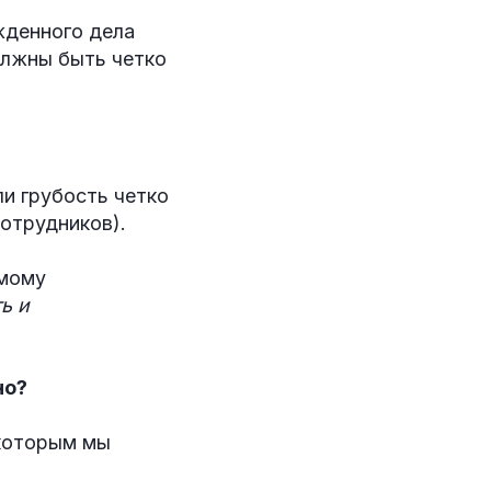
жденного дела
олжны быть четко
и грубость четко
отрудников).
ямому
ь и
но?
 которым мы