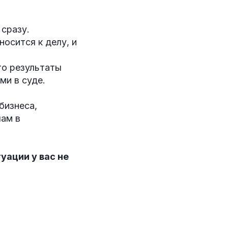
сразу.
носится к делу, и
то результаты
и в суде.
бизнеса,
лам в
.
уации у вас не