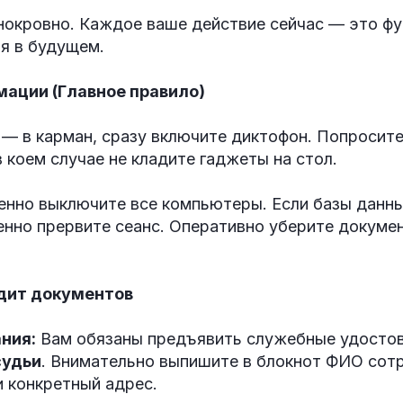
нокровно. Каждое ваше действие сейчас — это ф
я в будущем.
мации (Главное правило)
— в карман, сразу включите диктофон. Попросит
в коем случае не кладите гаджеты на стол.
нно выключите все компьютеры. Если базы данны
нно прервите сеанс. Оперативно уберите докумен
удит документов
ния:
Вам обязаны предъявить служебные удостов
судьи
. Внимательно выпишите в блокнот ФИО сот
и конкретный адрес.