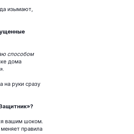
уда изымают,
пущенные
аю способом
ске дома
»
.
 на руки сразу
«Защитник»?
ся вашим шоком.
 меняет правила