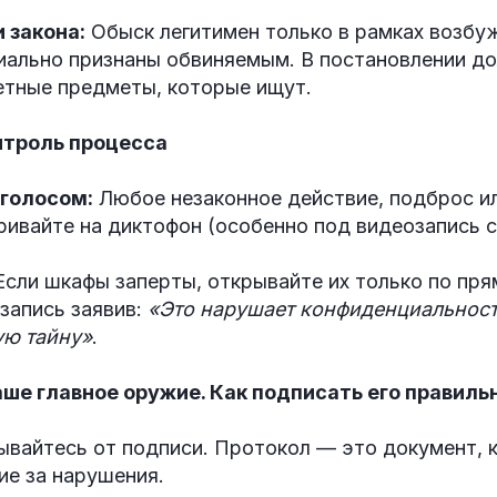
 закона:
Обыск легитимен только в рамках возбу
циально признаны обвиняемым. В постановлении д
етные предметы, которые ищут.
нтроль процесса
голосом:
Любое незаконное действие, подброс ил
ривайте на диктофон (особенно под видеозапись с
сли шкафы заперты, открывайте их только по пр
запись заявив:
«Это нарушает конфиденциальност
ю тайну»
.
аше главное оружие. Как подписать его правиль
зывайтесь от подписи. Протокол — это документ,
ие за нарушения.