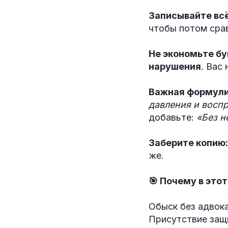
Записывайте всё
чтобы потом сра
Не экономьте бу
нарушения
. Вас
Важная формули
давления и восп
добавьте:
«Без н
Заберите копию:
же.
🎯 Почему в это
Обыск без адвока
Присутствие защ