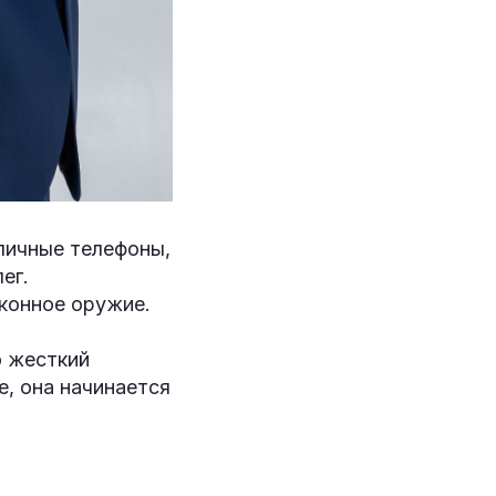
личные телефоны,
ег.
аконное оружие.
о жесткий
е, она начинается