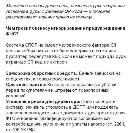
Малейшее несовпадение веса, номенклатуры товара или
госномера фуры с данными QR-кода — и таможня
разворачивает машину прямо на границе.
Чем грозит бизнесу игнорирование предупреждения
ФНС?
Система СПОТ не имеет человеческого фактора. Ей
нельзя «объяснить», что банк задержал платеж или
бухгалтер перепутал КБК. Если на момент подхода фуры
к границе QR-код не активен:
Заморозка оборотных средств:
Деньги зависают на
спецсчетах, а товар проистаивает.
Срыв контрактов:
Вы несете колоссальные убытки
перед покупателями и штрафы от транспортных
компаний.
Уголовные риски для директора:
Попытки обойти
систему, занизить стоимость в ДОПП или подделать
товаросопроводительные документы для прохождения
ФТС мгновенно квалифицируются силовиками как
контрабанда или уклонение от уплаты налогов (ст. 226.1,
ст. 199 УК РФ).