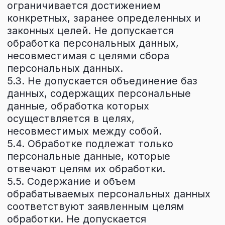
персональных данных) – с
использованием программных средств
ограничения доступа к данным.
Достижение целей обработки
персональных данных
При достижении целей обработки
персональных данных или наступления
иных оснований прекращения обработки
персональных данных материальные
носители персональных данных
уничтожаются, с электронных носителей
персональные данные удаляются без
возможности их восстановления.
7. Условия обработки персональных
данных
7.1. Обработка персональных данных
осуществляется с согласия субъекта
персональных данных на обработку его
персональных данных.
7.2. Обработка персональных данных
необходима для достижения целей,
предусмотренных международным
договором Российской Федерации или
законом, для осуществления
возложенных законодательством