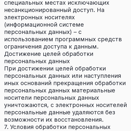
изменение), извлечение, использование,
передачу (распространение,
предоставление, доступ),
обезличивание, блокирование, удаление
и уничтожение персональных данных.
9.2. Оператор осуществляет
неавтоматизированную обработку
персональных данных с получением и/
или передачей полученной информации
по информационно-
телекоммуникационным сетям или без
таковой. Оператор осуществляет
деятельность по обработке
персональных данных исключительно
без использования средств
автоматизации. Обработка
персональных данных, содержащихся в
информационной системе персональных
данных либо извлеченных из такой
системы (далее - персональные
АДВОКАТСКОЕ БЮРО
данные), считается осуществленной без
использования средств автоматизации
СВЕРДЛОВСКОЙ
(неавтоматизированной), если такие
ОБЛАСТИ "ЗАЩИТНИК"
действия с персональными данными,
как использование, уточнение,