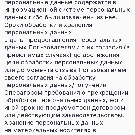
этого требуют цели обработки
персональных данных, если срок
хранения персональных данных не
установлен федеральным законом,
договором, стороной которого,
выгодоприобретателем или
поручителем по которому является
субъект персональных данных.
8.9. Условием прекращения обработки
персональных данных может являться
достижение целей обработки
персональных данных, истечение срока
действия согласия субъекта
персональных данных, отзыв согласия
субъектом персональных данных или
требование о прекращении обработки
персональных данных, а также
выявление неправомерной обработки
персональных данных.
9. Перечень действий, производимых
Оператором с полученными
персональными данными
9.1. Оператор осуществляет сбор,
запись, систематизацию, накопление,
хранение, уточнение (обновление,